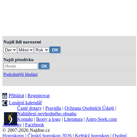
Najdi lidi narozené
Najdi přezdívku
Podrobnější hledání
Přihlásit
|
Registrovat
Lunární kalendář
Časté dotazy
|
Pravidla
|
Ochrana Osobních Údajů
|
Nahlášení nevhodného obsahu
Kontakt
|
Ikony a logo
|
Literatura
|
Astro-Seek.com
Astrology
|
Facebook
© 2007-2026 Najdise.cz
Horoskopy
|
Čínský horoskop 2026
|
Keltský horoskop
|
Osobní