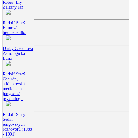
Robert Bly
Železný Jan
Rudolf Starý
Filmová
hermeneutika
Darby Costellová
Astrologická
Luna
Rudolf Starý
Cheirón,
asklepiovská
medicína a
jungovská
psychologie
Rudolf Starý
Sedm
jungovských
rozhovorů (1988
- 1991)