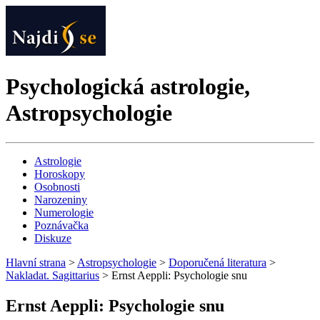
Psychologická astrologie,
Astropsychologie
Astrologie
Horoskopy
Osobnosti
Narozeniny
Numerologie
Poznávačka
Diskuze
Hlavní strana
>
Astropsychologie
>
Doporučená literatura
>
Nakladat. Sagittarius
> Ernst Aeppli: Psychologie snu
Ernst Aeppli:
Psychologie snu