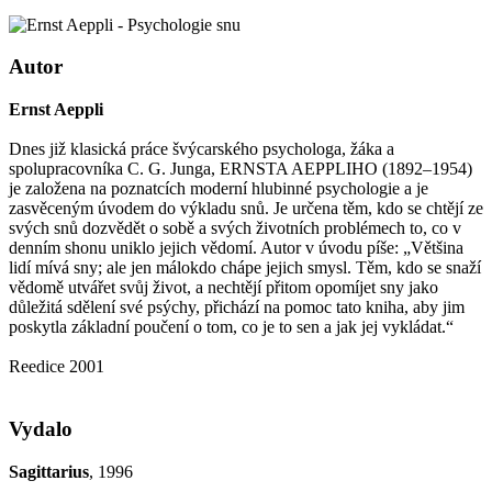
Autor
Ernst Aeppli
Dnes již klasická práce švýcarského psychologa, žáka a
spolupracovníka C. G. Junga, ERNSTA AEPPLIHO (1892–1954)
je založena na poznatcích moderní hlubinné psychologie a je
zasvěceným úvodem do výkladu snů. Je určena těm, kdo se chtějí ze
svých snů dozvědět o sobě a svých životních problémech to, co v
denním shonu uniklo jejich vědomí. Autor v úvodu píše: „Většina
lidí mívá sny; ale jen málokdo chápe jejich smysl. Těm, kdo se snaží
vědomě utvářet svůj život, a nechtějí přitom opomíjet sny jako
důležitá sdělení své psýchy, přichází na pomoc tato kniha, aby jim
poskytla základní poučení o tom, co je to sen a jak jej vykládat.“
Reedice 2001
Vydalo
Sagittarius
, 1996