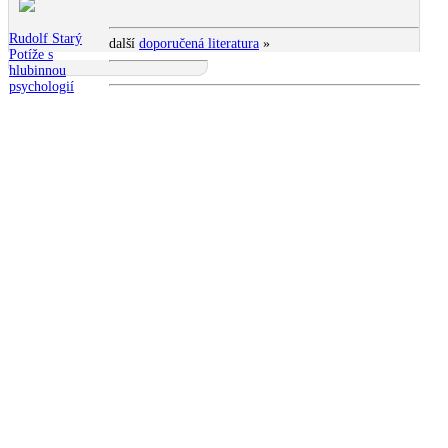
Rudolf Starý
další
doporučená literatura
»
Potíže s
hlubinnou
psychologií