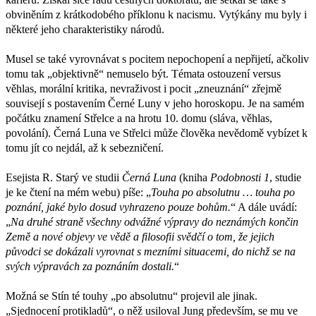
obviněním z krátkodobého příklonu k nacismu. Vytýkány mu byly i
některé jeho charakteristiky národů.
Musel se také vyrovnávat s pocitem nepochopení a nepřijetí, ačkoliv
tomu tak „objektivně“ nemuselo být. Témata ostouzení versus
věhlas, morální kritika, nevraživost i pocit „zneuznání“ zřejmě
souvisejí s postavením Černé Luny v jeho horoskopu. Je na samém
počátku znamení Střelce a na hrotu 10. domu (sláva, věhlas,
povolání). Černá Luna ve Střelci může člověka nevědomě vybízet k
tomu jít co nejdál, až k sebezničení.
Esejista R. Starý ve studii
Černá Luna
(kniha
Podobnosti 1
, studie
je ke čtení na mém webu) píše: „
Touha po absolutnu … touha po
poznání, jaké bylo dosud vyhrazeno pouze bohům.
“ A dále uvádí:
„
Na druhé straně všechny odvážné výpravy do neznámých končin
Země a nové objevy ve vědě a filosofii svědčí o tom, že jejich
původci se dokázali vyrovnat s mezními situacemi, do nichž se na
svých výpravách za poznáním dostali.
“
Možná se Stín té touhy „po absolutnu“ projevil ale jinak.
„Sjednocení protikladů“, o něž usiloval Jung především, se mu ve