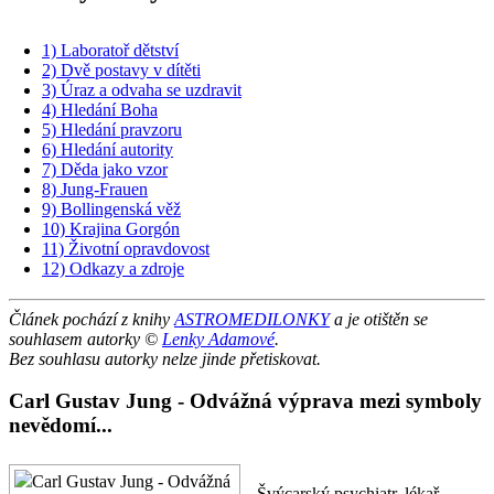
1) Laboratoř dětství
2) Dvě postavy v dítěti
3) Úraz a odvaha se uzdravit
4) Hledání Boha
5) Hledání pravzoru
6) Hledání autority
7) Děda jako vzor
8) Jung-Frauen
9) Bollingenská věž
10) Krajina Gorgón
11) Životní opravdovost
12) Odkazy a zdroje
Článek pochází z knihy
ASTROMEDILONKY
a je otištěn se
souhlasem autorky ©
Lenky Adamové
.
Bez souhlasu autorky nelze jinde přetiskovat.
Carl Gustav Jung - Odvážná výprava mezi symboly
nevědomí...
Švýcarský psychiatr, lékař,