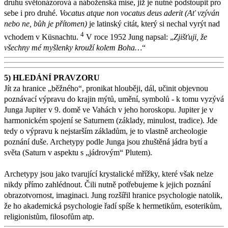
druhu světonázorová a náboženská mise, již je nutné podstoupit pro
sebe i pro druhé.
Vocatus atque non vocatus deus aderit (Ať vzýván
nebo ne, bůh je přítomen)
je latinský citát, který si nechal vyrýt nad
4
vchodem v Küsnachtu.
V roce 1952 Jung napsal: „
Zjišťuji, že
všechny mé myšlenky krouží kolem Boha…
“
5) HLEDÁNÍ PRAVZORU
Jít za hranice „běžného“, pronikat hlouběji, dál, učinit objevnou
poznávací výpravu do krajin mýtů, umění, symbolů - k tomu vyzývá
Junga Jupiter v 9. domě ve Vahách v jeho horoskopu. Jupiter je v
harmonickém spojení se Saturnem (základy, minulost, tradice). Jde
tedy o výpravu k nejstarším základům, je to vlastně archeologie
poznání duše. Archetypy podle Junga jsou zhuštěná jádra bytí a
světa (Saturn v aspektu s „jádrovým“ Plutem).
Archetypy jsou jako tvarující krystalické mřížky, které však nelze
nikdy přímo zahlédnout. Čili nutně potřebujeme k jejich poznání
obrazotvornost, imaginaci. Jung rozšířil hranice psychologie natolik,
že ho akademická psychologie řadí spíše k hermetikům, esoterikům,
religionistům, filosofům atp.