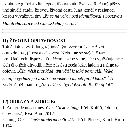
vztahu ke gnózi a víře nepodařilo naplnit. Esejista R. Starý píše v
jiné skvělé studii, že svou životní cestu Jung končí v rezignaci,
kterou vyvažoval tím, „
že se na veřejnosti identifikoval s postavou
5
Moudrého starce od Curyšského jezera…
“
11) ŽIVOTNÍ OPRAVDOVOST
Tak či tak je však Jung výjímečným vzorem úsilí o životní
opravdovost, plnost a celistvost. Nebojme se svých často
protikladných dispozic. O něčem u sebe víme, něco vytěsňujeme z
těch či oněch důvodů, něco zůstává zcela ležet ladem a máme to
objevit. „
Čím větší protiklad, tím větší je také potenciál. Velká
2
energie vychází jen z patřičně velkého napětí protikladů.
“
A na
závěr téměř mantra: „
Nesnažte se být dokonalí. Buďte úplní.
“
12) ODKAZY A ZDROJE:
1. Antier, Jean-Jacques:
Carl Gustav Jung
. Přel. Kalfiřt, Oldich;
Gawliková, Eva. Brno 2012.
2. Jung, C. G.:
Duše moderního člověka
. Přel. Plocek, Karel. Brno
1994.