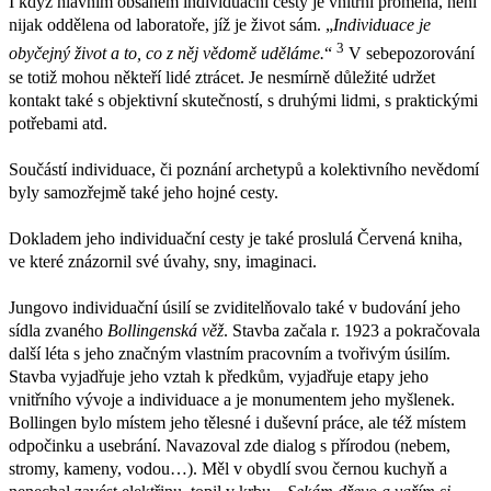
I když hlavním obsahem individuační cesty je vnitřní proměna, není
nijak oddělena od laboratoře, jíž je život sám. „
Individuace je
3
obyčejný život a to, co z něj vědomě uděláme.
“
V sebepozorování
se totiž mohou někteří lidé ztrácet. Je nesmírně důležité udržet
kontakt také s objektivní skutečností, s druhými lidmi, s praktickými
potřebami atd.
Součástí individuace, či poznání archetypů a kolektivního nevědomí
byly samozřejmě také jeho hojné cesty.
Dokladem jeho individuační cesty je také proslulá Červená kniha,
ve které znázornil své úvahy, sny, imaginaci.
Jungovo individuační úsilí se zviditelňovalo také v budování jeho
sídla zvaného
Bollingenská věž
. Stavba začala r. 1923 a pokračovala
další léta s jeho značným vlastním pracovním a tvořivým úsilím.
Stavba vyjadřuje jeho vztah k předkům, vyjadřuje etapy jeho
vnitřního vývoje a individuace a je monumentem jeho myšlenek.
Bollingen bylo místem jeho tělesné i duševní práce, ale též místem
odpočinku a usebrání. Navazoval zde dialog s přírodou (nebem,
stromy, kameny, vodou…). Měl v obydlí svou černou kuchyň a