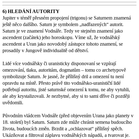
6) HLEDÁNÍ AUTORITY
Jupiter v téměř přesném propojení (trigonu) se Saturnem znamená
ještě něco dalšího. Saturn je symbolem „nadřazených“ autorit.
Saturn je ve znamení Vodnáře. Tedy ve stejném znamení jako
ascendent (začátek) jeho horoskopu. Víme už, že vodnářský
ascendent a Uran jako novodobý zástupce tohoto znamení, se
prosadily v Jungově individualitě od dětství.
Lidé více vodnářsky či uranisticky disponovaní se vzpírají
omezování, tlaku, autoritám, dogmatům – tomu co archetypově
symbolizuje Saturn. Je jasné, že přílišný dril a omezení tu není
opravdu na místě. Přesto právě tito vodnářsko-uranističtí lidé
potřebují autoritu, jisté saturnské omezení k tomu, ne aby vytuhli,
ale aby krystalizovali. Je nezbytné, aby si to sami dříve či později
uvědomili.
Původním vládcem Vodnáře (před objevením Urana jako planety v
18. století) byl Saturn. Saturn zde může chránit semena budoucího
života, budoucích změn. Brzdit a „ochlazovat“ přílišný spěch.
Ukázňovat a filtroval záplavu vodnářských nápadů, a tvarovat je.