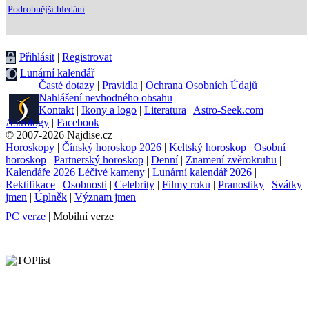
Podrobnější hledání
Přihlásit
|
Registrovat
Lunární kalendář
Časté dotazy
|
Pravidla
|
Ochrana Osobních Údajů
|
Nahlášení nevhodného obsahu
Kontakt
|
Ikony a logo
|
Literatura
|
Astro-Seek.com
Astrology
|
Facebook
© 2007-2026 Najdise.cz
Horoskopy
|
Čínský horoskop 2026
|
Keltský horoskop
|
Osobní
horoskop
|
Partnerský horoskop
|
Denní
|
Znamení zvěrokruhu
|
Kalendáře 2026
Léčivé kameny
|
Lunární kalendář 2026
|
Rektifikace
|
Osobnosti
|
Celebrity
|
Filmy roku
|
Pranostiky
|
Svátky
jmen
|
Úplněk
|
Význam jmen
PC verze
| Mobilní verze