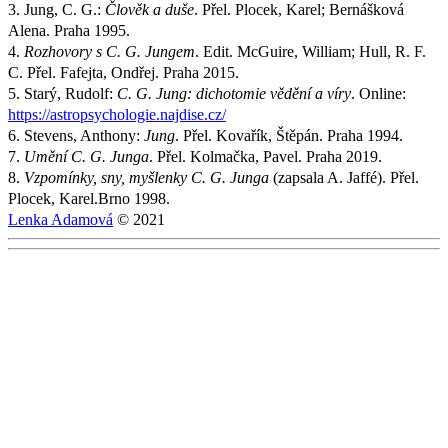
3. Jung, C. G.:
Člověk a duše
. Přel. Plocek, Karel; Bernášková
Alena. Praha 1995.
4.
Rozhovory s C. G. Jungem
. Edit. McGuire, William; Hull, R. F.
C. Přel. Fafejta, Ondřej. Praha 2015.
5. Starý, Rudolf:
C. G. Jung: dichotomie vědění a víry
. Online:
https://astropsychologie.najdise.cz/
6. Stevens, Anthony:
Jung
. Přel. Kovařík, Štěpán. Praha 1994.
7.
Umění C. G. Junga
. Přel. Kolmačka, Pavel. Praha 2019.
8.
Vzpomínky, sny, myšlenky C. G. Junga
(zapsala A. Jaffé). Přel.
Plocek, Karel.Brno 1998.
Lenka Adamová
© 2021