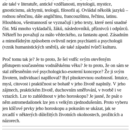
ale také v literatuře, antické vzdělanosti, mytologii, mystice,
gnosticismu, alchymii, teologii, filosofii aj. Ovládal několik jazyků –
rodnou němčinu, dále angličtinu, francouzštinu, řečtinu, latinu.
Hloubkou, všestranností se vyznačují i jeho texty, které není snadné
číst. Má mnoho vykladačů, žáků, následovníků, příznivců i odpůrců.
Někteří ho považují za málo vědeckého, za fantastu apod. Zásadním
a mimořádným způsobem ovlivnil nejen psychiatrii a psychologii
(vznik humanistických směrů), ale také západní tvůrčí kulturu.
Proč tomu tak je? Je to proto, že šel vstříc svým otevřeným
přístupem současnému vodnářskému věku? Je to proto, že on sám se
stal ztělesněním své psychologicko-esoterní koncepce? Že ji svým
životem, individuací naplňoval? Byl plnokrevnou osobností. Intuice,
mysl, citovost i praktičnost se bohatě v jeho životě naplnily. V jeho
zájmech, praktickém životě, duchovním směřování, v tvorbě i ve
vztazích. Lze to zahlédnout v jeho horoskopu? Je jasné, že psát o
něm astromedailonek lze jen s velkým zjednodušením. Proto vyberu
jen klíčové prvky jeho horoskopu a pokusím se ukázat, jak se
zrcadlí v některých důležitých životních okolnostech, prožitcích a
názorech.