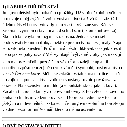
1) LABORATOŘ DĚTSTVÍ
Jungovo dětství bylo bohaté na prožitky. Už v předškolním věku se
projevuje u něj zvýšená vnímavost a citlivost a živá fantazie. Od
útlého dětství ho ovlivňovaly jeho vlastní výrazné sny. Rád se
zaobíral svými představami a rád si hrál sám (sklon k introverzi).
Školní léta nebyla pro něj nijak radostná. Jednak se musel
podřizovat školnímu drilu, a některé předměty ho nezajímaly. Např.
tělocvik nebo kreslení. Proč mu má někdo diktovat, co a jak kreslit
nebo jak se pohybovat? Měl vynikající výtvarné vlohy, jak ukazují
7
jeho malby z mládí i pozdějšího věku
a později je uplatnil
osobitým způsobem zejména ve ztvárnění symbolů, postav a písma
ve své
Červené knize
. Měl také zvláštní vztah k matematice – spíše
ho zajímala podstata čísla, zatímco soustavy rovnic považoval za
otravné. Náboženství ho nudilo (a v podstatě škola jako taková).
Začal číst náročné knihy z otcovy knihovny. 8 Po celý další život ho
touha po hlubším vědění provázela. Dobře zahlédneme v těchto
jáských a individuálních sklonech, že Jungovu osobnímu horoskopu
vládne nekonformní Vodnář, kterého má na ascendentu.
2) DVĚ POSTAVY V DÍTĚTI