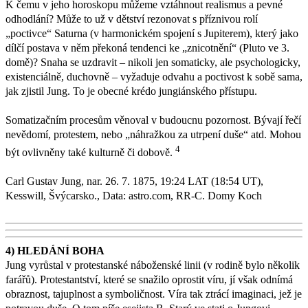
K čemu v jeho horoskopu můžeme vztáhnout realismus a pevné
odhodlání? Může to už v dětství rezonovat s příznivou rolí
„poctivce“ Saturna (v harmonickém spojení s Jupiterem), který jako
dílčí postava v něm překoná tendenci ke „znicotnění“ (Pluto ve 3.
domě)? Snaha se uzdravit – nikoli jen somaticky, ale psychologicky,
existenciálně, duchovně – vyžaduje odvahu a poctivost k sobě sama,
jak zjistil Jung. To je obecné krédo jungiánského přístupu.
Somatizačním procesům věnoval v budoucnu pozornost. Bývají řečí
nevědomí, protestem, nebo „náhražkou za utrpení duše“ atd. Mohou
4
být ovlivněny také kulturně či dobově.
Carl Gustav Jung, nar. 26. 7. 1875, 19:24 LAT (18:54 UT),
Kesswill, Švýcarsko., Data: astro.com, RR-C. Domy Koch
4) HLEDÁNÍ BOHA
Jung vyrůstal v protestanské náboženské linii (v rodině bylo několik
farářů). Protestantství, které se snažilo oprostit víru, jí však odnímá
obraznost, tajuplnost a symboličnost. Víra tak ztrácí imaginaci, jež je