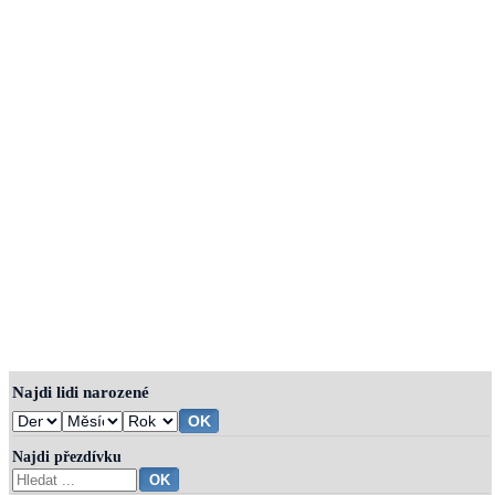
Najdi lidi narozené
Najdi přezdívku