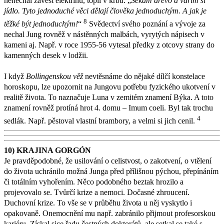
nenechal zavést elektřinu, topil v krbu. „
Sekám dřevo a vařím si
jídlo. Tyto jednoduché věci dělají člověka jednoduchým. A jak je
8
těžké být jednoduchým!
“
Svědectví svého poznání a vývoje za
nechal Jung rovněž v nástěnných malbách, vyrytých nápisech v
kameni aj. Např. v roce 1955-56 vytesal předky z otcovy strany do
kamenných desek v lodžii.
I když
Bollingenskou věž
nevtěsnáme do nějaké dílčí konstelace
horoskopu, lze upozornit na Jungovu potřebu fyzického ukotvení v
realitě života. To naznačuje Luna v zemitém znamení Býka. A toto
znamení rovněž protíná hrot 4. domu – Imum coeli. Byl tak trochu
4
sedlák. Např. pěstoval vlastní brambory, a velmi si jich cenil.
10) KRAJINA GORGÓN
Je pravděpodobné, že usilování o celistvost, o zakotvení, o vtělení
do života uchránilo možná Junga před přílišnou pýchou, přepínáním
či totálním vyhořením. Něco podobného beztak hrozilo a
projevovalo se. Tvůrčí krize a nemoci. Dočasné zhroucení.
Duchovní krize. To vše se v průběhu života u něj vyskytlo i
opakovaně. Onemocnění mu např. zabránilo přijmout profesorskou
kariéru. Získal sice řadu čestných doktorátů, ale setkal se také s