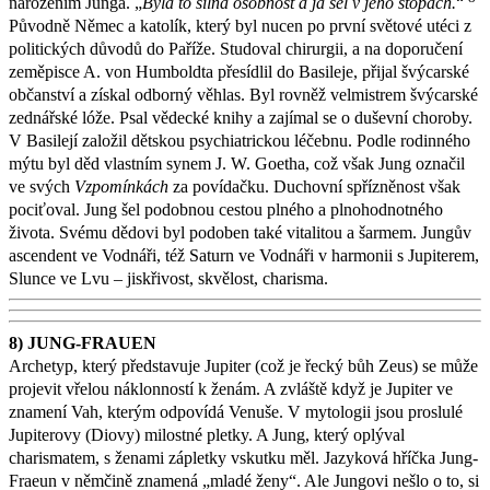
narozením Junga. „
Byla to silná osobnost a já šel v jeho stopách.
“
Původně Němec a katolík, který byl nucen po první světové utéci z
politických důvodů do Paříže. Studoval chirurgii, a na doporučení
zeměpisce A. von Humboldta přesídlil do Basileje, přijal švýcarské
občanství a získal odborný věhlas. Byl rovněž velmistrem švýcarské
zednářské lóže. Psal vědecké knihy a zajímal se o duševní choroby.
V Basilejí založil dětskou psychiatrickou léčebnu. Podle rodinného
mýtu byl děd vlastním synem J. W. Goetha, což však Jung označil
ve svých
Vzpomínkách
za povídačku. Duchovní spřízněnost však
pociťoval. Jung šel podobnou cestou plného a plnohodnotného
života. Svému dědovi byl podoben také vitalitou a šarmem. Jungův
ascendent ve Vodnáři, též Saturn ve Vodnáři v harmonii s Jupiterem,
Slunce ve Lvu – jiskřivost, skvělost, charisma.
8) JUNG-FRAUEN
Archetyp, který představuje Jupiter (což je řecký bůh Zeus) se může
projevit vřelou náklonností k ženám. A zvláště když je Jupiter ve
znamení Vah, kterým odpovídá Venuše. V mytologii jsou proslulé
Jupiterovy (Diovy) milostné pletky. A Jung, který oplýval
charismatem, s ženami zápletky vskutku měl. Jazyková hříčka Jung-
Fraeun v němčině znamená „mladé ženy“. Ale Jungovi nešlo o to, si