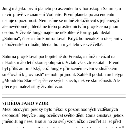
Jung má jako první planetu po ascendentu v horoskopu Saturna, a
navíc právě ve znamení Vodnáře! První planeta po ascendentu
usiluje o pozornost. Nemusíme se nutně ztotožňovat s její energií –
ale nevědomě ji hledáme třeba prostřednictvím projekce na jinou
osobu. V životě Junga najdeme několikeré formy, jak hledal
„Saturna“, či se s ním konfrontoval. Když ho nenalezl u otce, ani v
náboženském rituálu, hledal ho u myslitelů ve své četbě.
Saturna projektoval pochopitelně do Freuda, s nímž navázal na
několik málo let úzkou spolupráci. Vztah však ztroskotal – Freud
byl příliš autoritářský, což Jung v přirozeném svém vodnářském
směřování k „rovnosti“ nemohl přijmout. Zahlédl podobu archetypu
„Moudrého Starce“ spíše ve svých snech, než ve skutečnosti. Ale
přece jen nalezl silný životní vzor.
7) DĚDA JAKO VZOR
Mezi otcovými předky bylo několik pozoruhodných vzdělaných
osobností. Nejvíce Jung oceňoval svého dědu Carla Gustava, jehož
jméno Jung nese. Bral si ho za svůj vzor, ačkoli zemřel 11 let před
8