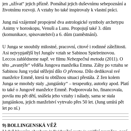
jen „užívat“ jejich přízně. Pomáhal jejich duševnímu sebepoznání a
životnímu rozvoji. A vztahy ho také inspirovaly k vlastní práci.
Jung má vzájemně propojené dva astrologické symboly archetypu
Animy v horoskopu, Venuši a Lunu. Propojují také 3. dům
(komunikace, spisovatelství) a 6. dům (zaměstnání).
U Junga se snoubily milostné, pracovní, citové i rodinné záležitosti.
Asi nejvypjatější byl Jungův vztah se Sabinou Spielreinovou.
Leccos zahlédneme např. ve filmu
Nebezpečná metoda
(2011). O
této „avantýře“ věděla Jungova manželka Emma. Záhy po vztahu se
Sabinou Jung vydal stěžejní dílo
O přenosu
. Dílo dedikoval své
manželce Emmě, která tu obtížnou situaci přestála. Z žen kolem
Junga se mnohdy staly „jungiánky“ – terapeutky, autorky apod. Platí
to také o Jungově manželce Emmě. Podporovala ho, financovala,
povila mu pět dětí, snášela jeho vztahy i nálady, sama se stala
jungiánkou, jejich manželství vytrvalo přes 50 let. (Jung umírá pět
let po ní.)
9) BOLLINGENSKÁ VĚŽ