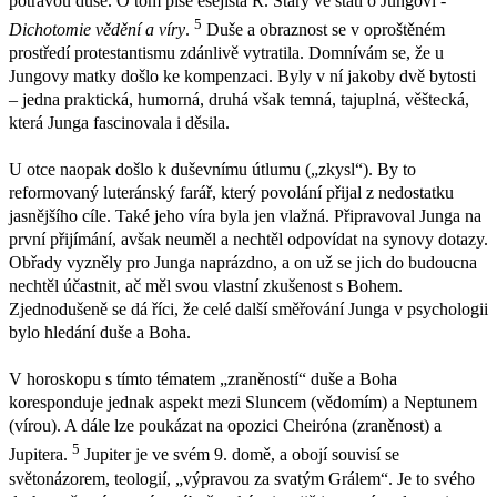
potravou duše. O tom píše esejista R. Starý ve stati o Jungovi -
5
Dichotomie vědění a víry
.
Duše a obraznost se v oproštěném
prostředí protestantismu zdánlivě vytratila. Domnívám se, že u
Jungovy matky došlo ke kompenzaci. Byly v ní jakoby dvě bytosti
– jedna praktická, humorná, druhá však temná, tajuplná, věštecká,
která Junga fascinovala i děsila.
U otce naopak došlo k duševnímu útlumu („zkysl“). By to
reformovaný luteránský farář, který povolání přijal z nedostatku
jasnějšího cíle. Také jeho víra byla jen vlažná. Připravoval Junga na
první přijímání, avšak neuměl a nechtěl odpovídat na synovy dotazy.
Obřady vyzněly pro Junga naprázdno, a on už se jich do budoucna
nechtěl účastnit, ač měl svou vlastní zkušenost s Bohem.
Zjednodušeně se dá říci, že celé další směřování Junga v psychologii
bylo hledání duše a Boha.
V horoskopu s tímto tématem „zraněností“ duše a Boha
koresponduje jednak aspekt mezi Sluncem (vědomím) a Neptunem
(vírou). A dále lze poukázat na opozici Cheiróna (zraněnost) a
5
Jupitera.
Jupiter je ve svém 9. domě, a obojí souvisí se
světonázorem, teologií, „výpravou za svatým Grálem“. Je to svého