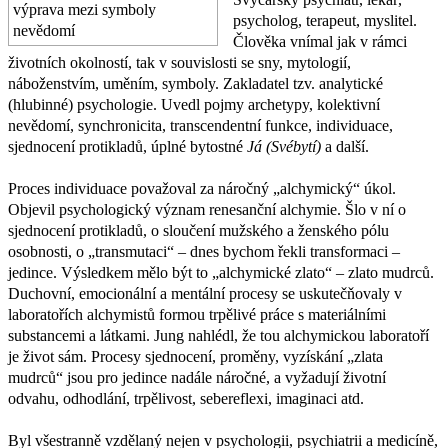
psycholog, terapeut, myslitel.
Člověka vnímal jak v rámci
životních okolností, tak v souvislosti se sny, mytologií,
náboženstvím, uměním, symboly. Zakladatel tzv. analytické
(hlubinné) psychologie. Uvedl pojmy archetypy, kolektivní
nevědomí, synchronicita, transcendentní funkce, individuace,
sjednocení protikladů, úplné bytostné
Já (Svébytí)
a další.
Proces individuace považoval za náročný „alchymický“ úkol.
Objevil psychologický význam renesanční alchymie. Šlo v ní o
sjednocení protikladů, o sloučení mužského a ženského pólu
osobnosti, o „transmutaci“ – dnes bychom řekli transformaci –
jedince. Výsledkem mělo být to „alchymické zlato“ – zlato mudrců.
Duchovní, emocionální a mentální procesy se uskutečňovaly v
laboratořích alchymistů formou trpělivé práce s materiálními
substancemi a látkami. Jung nahlédl, že tou alchymickou laboratoří
je život sám. Procesy sjednocení, proměny, vyzískání „zlata
mudrců“ jsou pro jedince nadále náročné, a vyžadují životní
odvahu, odhodlání, trpělivost, sebereflexi, imaginaci atd.
Byl všestranně vzdělaný nejen v psychologii, psychiatrii a medicíně,