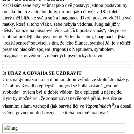
Začal sám sebe brzy vnímat jako dvě postavy: jednou postavou byl
on jako hoch z aktuální doby, druhou jako člověk z 18. století –
který měl blíže ke světu snů a imaginace. Dvojí postavu viděl i u své
matky, která si toho však u sebe nebyla vědoma. Jung tak již v
dětství narazil na působivé téma „dílčích postav v nás“, kterým se
zaobíral později jako psycholog. Sklon ke snům, imaginaci a jistá
„rozštěpenost“ souvisejí s tím, že jeho Slunce, symbol
Já
, je v téměř
přesném hladkém spojení (trigonu) s Neptunem, symbolem
imaginace, nevědomí, změněných psychických stavů.
3) ÚRAZ A ODVAHA SE UZDRAVIT
Úraz na gymnáziu ho na dlouhou dobu vyřadil ze školní docházky.
Lékaři uvažovali o epilepsii. Jungovi se líbila získaná „osobní
svoboda“, ovšem byl si dobře vědom, že o epilepsii u něj nejde.
Bylo by možné říci, že somatizoval nevědomé přání. Posléze se
8
vlastními silami vzchopil (jak barvitě líčí ve
Vzpomínkách
) a dostál
svému pevnému předsevzetí – je třeba poctivě pracovat!