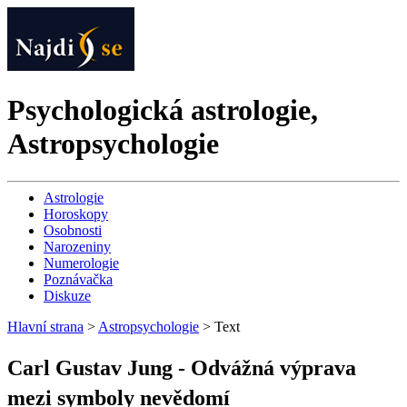
Psychologická astrologie,
Astropsychologie
Astrologie
Horoskopy
Osobnosti
Narozeniny
Numerologie
Poznávačka
Diskuze
Hlavní strana
>
Astropsychologie
>
Text
Carl Gustav Jung - Odvážná výprava
mezi symboly nevědomí