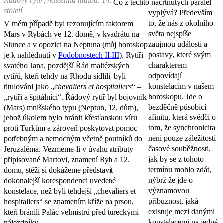
Řádový rytíř, nástěnná malba, 14.
Co z těchto načrtnutých paralel
století
vyplývá? Především
to, že nás z okolního
V mém případě byl rezonujícím faktorem
světa nejspíše
Mars v Rybách ve 12. domě, v kvadrátu na
zaujmou události a
Slunce a v opozici na Neptuna (můj horoskop
postavy, které svým
je k nahlédnutí v
Podobnostech II-III
). Rytíři
charakterem
svatého Jana, pozdější Řád maltézských
odpovídají
rytířů, kteří tehdy na Rhodu sídlili, byli
konstelacím v našem
titulováni jako „
chevaliers et hospitaliers
“ –
horoskopu. Jde o
„rytíři a špitálníci“. Řádový rytíř byl bojovník
bezděčně působící
(Mars) mnišského typu (Neptun, 12. dům),
afinitu, která svědčí o
jehož úkolem bylo bránit křesťanskou víru
tom, že synchronicita
proti Turkům a zároveň poskytovat pomoc
není pouze záležitostí
potřebným a nemocným včetně poutníků do
časové souběžnosti,
Jeruzaléma. Vezmeme-li v úvahu atributy
jak by se z tohoto
připisované Martovi, znamení Ryb a 12.
termínu mohlo zdát,
domu, stěží si dokážeme představit
nýbrž že jde o
dokonalejší korespondenci uvedené
významovou
konstelace, než byli tehdejší „chevaliers et
příbuznost, jaká
hospitaliers“ se znamením kříže na prsou,
existuje mezi danými
kteří bránili Palác velmistrů před tureckými
konstelacemi na jedné
nájezdníky.