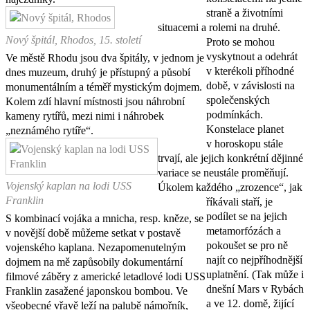
straně a životními
situacemi a rolemi na druhé.
Nový špitál, Rhodos, 15. století
Proto se mohou
vyskytnout a odehrát
Ve městě Rhodu jsou dva špitály, v jednom je
v kterékoli příhodné
dnes muzeum, druhý je přístupný a působí
době, v závislosti na
monumentálním a téměř mystickým dojmem.
společenských
Kolem zdí hlavní místnosti jsou náhrobní
podmínkách.
kameny rytířů, mezi nimi i náhrobek
Konstelace planet
„neznámého rytíře“.
v horoskopu stále
trvají, ale jejich konkrétní dějinné
variace se neustále proměňují.
Vojenský kaplan na lodi USS
Úkolem každého „zrozence“, jak
Franklin
říkávali staří, je
podílet se na jejich
S kombinací vojáka a mnicha, resp. kněze, se
metamorfózách a
v novější době můžeme setkat v postavě
pokoušet se pro ně
vojenského kaplana. Nezapomenutelným
najít co nejpříhodnější
dojmem na mě zapůsobily dokumentární
uplatnění. (Tak může i
filmové záběry z americké letadlové lodi USS
dnešní Mars v Rybách
Franklin zasažené japonskou bombou. Ve
a ve 12. domě, žijící
všeobecné vřavě leží na palubě námořník,