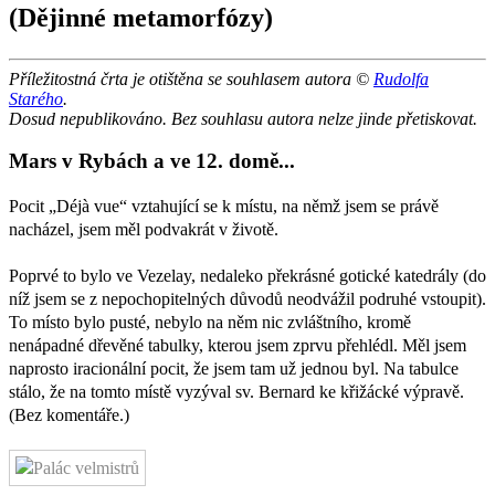
(Dějinné metamorfózy)
Příležitostná črta je otištěna se souhlasem autora ©
Rudolfa
Starého
.
Dosud nepublikováno. Bez souhlasu autora nelze jinde přetiskovat.
Mars v Rybách a ve 12. domě...
Pocit „Déjà vue“ vztahující se k místu, na němž jsem se právě
nacházel, jsem měl podvakrát v životě.
Poprvé to bylo ve Vezelay, nedaleko překrásné gotické katedrály (do
níž jsem se z nepochopitelných důvodů neodvážil podruhé vstoupit).
To místo bylo pusté, nebylo na něm nic zvláštního, kromě
nenápadné dřevěné tabulky, kterou jsem zprvu přehlédl. Měl jsem
naprosto iracionální pocit, že jsem tam už jednou byl. Na tabulce
stálo, že na tomto místě vyzýval sv. Bernard ke křižácké výpravě.
(Bez komentáře.)