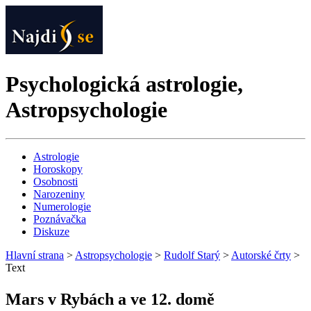
Psychologická astrologie,
Astropsychologie
Astrologie
Horoskopy
Osobnosti
Narozeniny
Numerologie
Poznávačka
Diskuze
Hlavní strana
>
Astropsychologie
>
Rudolf Starý
>
Autorské črty
>
Text
Mars v Rybách a ve 12. domě