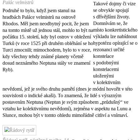
Palác velmistrů
Takové dojmy či vize
se obvykle spojují
Podruhé to bylo, když jsem stanul na
s dřívějšími životy.
hradbách Paláce velmistrů na ostrově
Domnívám se, že
Rhodos. Měl jsem neodbytný pocit, že jsem
místo konkretistického
na tomto místě už jednou stál, mohlo to být na
výkladu lze nabídnout
počátku 15. století, kdy byl ostrov v obležení
hypotézu opírající se o
Turků (v roce 1525 při druhém obléhání se ho
rezonanci určité
Turci zmocnili; mimochodem, bylo to v roce,
konstelace
kdy všechny tehdy známé planety včetně
s podobnými
dosud neznámého Neptuna stály ve znamení
konstelacemi
Ryb).
uloženými
v kolektivním
nevědomí, jež je svého druhu pamětí (dnes je módní hovořit v této
souvislosti o indické akaši). To znamená, že lidé s výrazným
postavením Neptuna (Neptun je svým způsobem „průdušný“ ve
vztahu ke kolektivnímu nevědomí), zejména v aspektu na Lunu a
Slunce, mohou být v tomto ohledu mimořádně citliví a vnímaví.