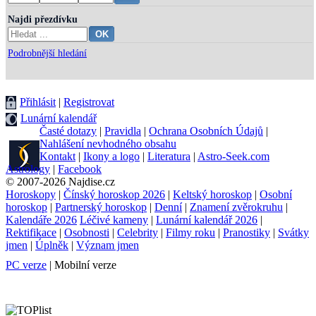
Najdi přezdívku
Podrobnější hledání
Přihlásit
|
Registrovat
Lunární kalendář
Časté dotazy
|
Pravidla
|
Ochrana Osobních Údajů
|
Nahlášení nevhodného obsahu
Kontakt
|
Ikony a logo
|
Literatura
|
Astro-Seek.com
Astrology
|
Facebook
© 2007-2026 Najdise.cz
Horoskopy
|
Čínský horoskop 2026
|
Keltský horoskop
|
Osobní
horoskop
|
Partnerský horoskop
|
Denní
|
Znamení zvěrokruhu
|
Kalendáře 2026
Léčivé kameny
|
Lunární kalendář 2026
|
Rektifikace
|
Osobnosti
|
Celebrity
|
Filmy roku
|
Pranostiky
|
Svátky
jmen
|
Úplněk
|
Význam jmen
PC verze
| Mobilní verze