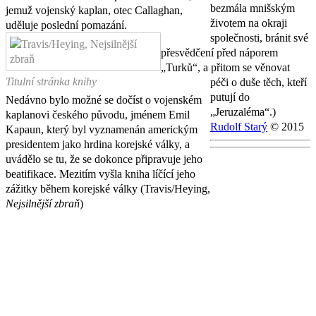
bezmála mnišským
jemuž vojenský kaplan, otec Callaghan,
životem na okraji
uděluje poslední pomazání.
společnosti, bránit své
přesvědčení před náporem
„Turků“, a přitom se věnovat
Titulní stránka knihy
péči o duše těch, kteří
putují do
Nedávno bylo možné se dočíst o vojenském
„Jeruzaléma“.)
kaplanovi českého původu, jménem Emil
Rudolf Starý
© 2015
Kapaun, který byl vyznamenán americkým
presidentem jako hrdina korejské války, a
uvádělo se tu, že se dokonce připravuje jeho
beatifikace. Mezitím vyšla kniha líčící jeho
zážitky během korejské války (Travis/Heying,
Nejsilnější zbraň
)